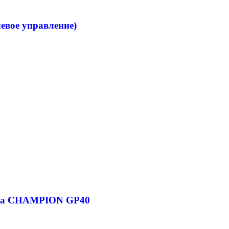
левое управление)
мпа CHAMPION GP40