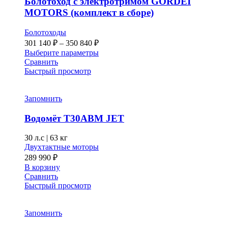
Болотоход с электротримом GORDEI
MOTORS (комплект в сборе)
Болотоходы
Диапазон
301 140
₽
–
350 840
₽
цен:
Этот
Выберите параметры
301 140 ₽
товар
Сравнить
–
имеет
Быстрый просмотр
несколько
350 840 ₽
вариаций.
Опции
Запомнить
можно
выбрать
Водомёт T30ABM JET
на
странице
30 л.с
|
63 кг
товара.
Двухтактные моторы
289 990
₽
В корзину
Сравнить
Быстрый просмотр
Запомнить