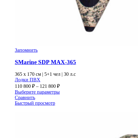
Запомнить
SMarine SDP MAX-365
365 x
170 см
|
5+1 чел
|
30 л.с
Лодки ПВХ
Диапазон
110 800
₽
–
121 800
₽
цен:
Этот
Выберите параметры
110 800 ₽
товар
Сравнить
–
имеет
Быстрый просмотр
несколько
121 800 ₽
вариаций.
Опции
можно
выбрать
на