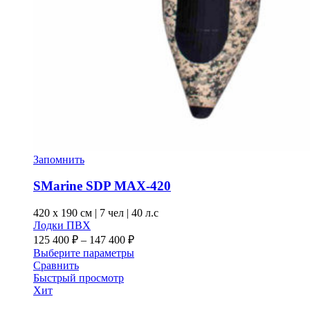
Запомнить
SMarine SDP MAX-420
420 x
190 см
|
7 чел
|
40 л.с
Лодки ПВХ
Диапазон
125 400
₽
–
147 400
₽
цен:
Этот
Выберите параметры
125 400 ₽
товар
Сравнить
–
имеет
Быстрый просмотр
несколько
Хит
147 400 ₽
вариаций.