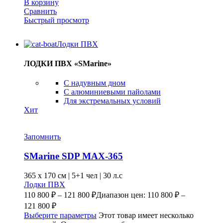
В корзину
Сравнить
Быстрый просмотр
Лодки ПВХ
ЛОДКИ ПВХ «SMarine»
C надувным дном
C алюминиевыми пайолами
Для экстремальных условий
Хит
Запомнить
SMarine SDP MAX-365
365 x
170 см
|
5+1 чел
|
30 л.с
Лодки ПВХ
110 800
₽
–
121 800
₽
Диапазон цен: 110 800 ₽ –
121 800 ₽
Выберите параметры
Этот товар имеет несколько