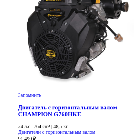
Запомнить
Двигатель с горизонтальным валом
CHAMPION G760HKE
24 л.с
|
764 cm³ |
48,5 кг
Двигатели с горизонтальным валом
91 490
₽