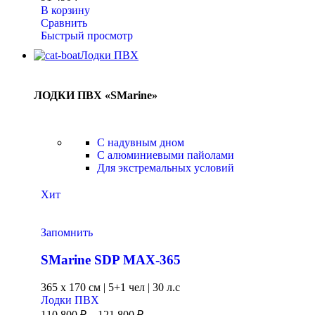
В корзину
Сравнить
Быстрый просмотр
Лодки ПВХ
ЛОДКИ ПВХ «SMarine»
C надувным дном
C алюминиевыми пайолами
Для экстремальных условий
Хит
Запомнить
SMarine SDP MAX-365
365 x
170 см
|
5+1 чел
|
30 л.с
Лодки ПВХ
110 800
₽
–
121 800
₽