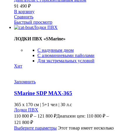
91 490
₽
В корзину
Сравнить
Быстрый просмотр
Лодки ПВХ
ЛОДКИ ПВХ «SMarine»
C надувным дном
C алюминиевыми пайолами
Для экстремальных условий
Хит
Запомнить
SMarine SDP MAX-365
365 x
170 см
|
5+1 чел
|
30 л.с
Лодки ПВХ
110 800
₽
–
121 800
₽
Диапазон цен: 110 800 ₽ –
121 800 ₽
Выберите параметры
Этот товар имеет несколько