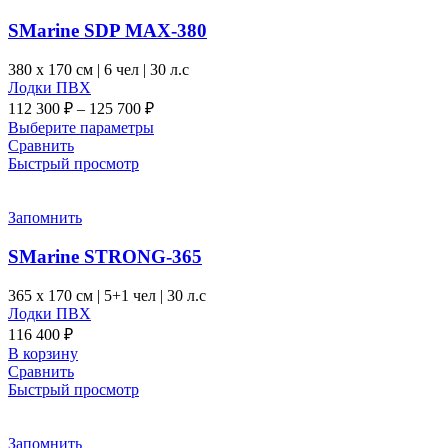
можно
выбрать
SMarine SDP MAX-380
на
странице
380 x
170 см
|
6 чел
|
30 л.с
товара.
Лодки ПВХ
Диапазон
112 300
₽
–
125 700
₽
цен:
Этот
Выберите параметры
112 300 ₽
товар
Сравнить
–
имеет
Быстрый просмотр
несколько
125 700 ₽
вариаций.
Опции
Запомнить
можно
выбрать
SMarine STRONG-365
на
странице
365 x
170 см
|
5+1 чел
|
30 л.с
товара.
Лодки ПВХ
116 400
₽
В корзину
Сравнить
Быстрый просмотр
Запомнить