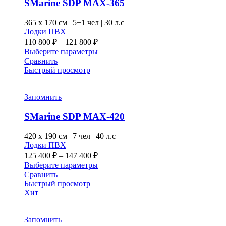
SMarine SDP MAX-365
365 x
170 см
|
5+1 чел
|
30 л.с
Лодки ПВХ
Диапазон
110 800
₽
–
121 800
₽
цен:
Этот
Выберите параметры
110 800 ₽
товар
Сравнить
–
имеет
Быстрый просмотр
несколько
121 800 ₽
вариаций.
Опции
Запомнить
можно
выбрать
SMarine SDP MAX-420
на
странице
420 x
190 см
|
7 чел
|
40 л.с
товара.
Лодки ПВХ
Диапазон
125 400
₽
–
147 400
₽
цен:
Этот
Выберите параметры
125 400 ₽
товар
Сравнить
–
имеет
Быстрый просмотр
несколько
Хит
147 400 ₽
вариаций.
Опции
можно
Запомнить