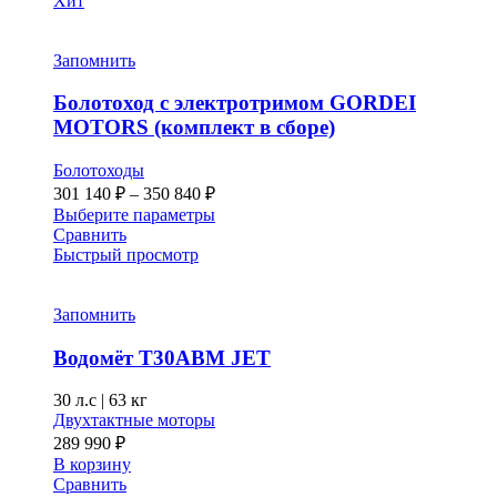
Хит
Запомнить
Болотоход с электротримом GORDEI
MOTORS (комплект в сборе)
Болотоходы
Диапазон
301 140
₽
–
350 840
₽
цен:
Этот
Выберите параметры
301 140 ₽
товар
Сравнить
–
имеет
Быстрый просмотр
несколько
350 840 ₽
вариаций.
Опции
Запомнить
можно
выбрать
Водомёт T30ABM JET
на
странице
30 л.с
|
63 кг
товара.
Двухтактные моторы
289 990
₽
В корзину
Сравнить