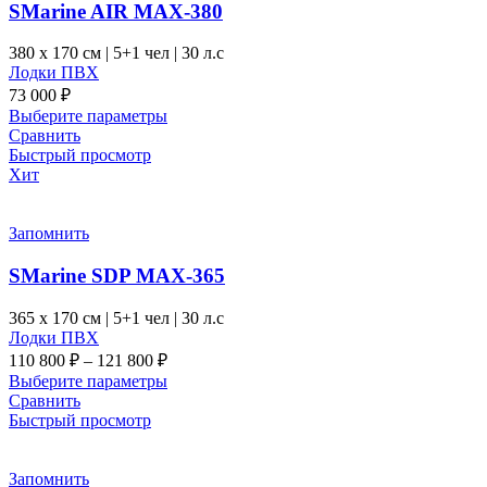
SMarine AIR MAX-380
380 x
170 см
|
5+1 чел
|
30 л.с
Лодки ПВХ
73 000
₽
Этот
Выберите параметры
товар
Сравнить
имеет
Быстрый просмотр
несколько
Хит
вариаций.
Опции
можно
Запомнить
выбрать
на
SMarine SDP MAX-365
странице
товара.
365 x
170 см
|
5+1 чел
|
30 л.с
Лодки ПВХ
Диапазон
110 800
₽
–
121 800
₽
цен:
Этот
Выберите параметры
110 800 ₽
товар
Сравнить
–
имеет
Быстрый просмотр
несколько
121 800 ₽
вариаций.
Опции
Запомнить