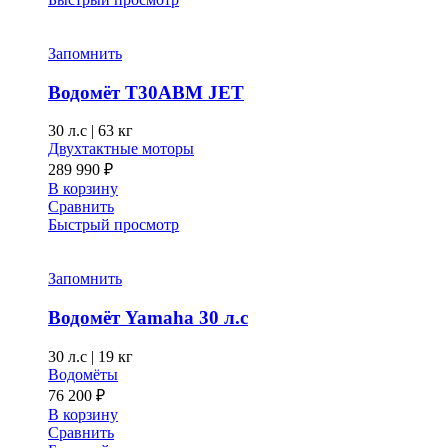
несколько
350 840 ₽
вариаций.
Опции
Запомнить
можно
выбрать
Водомёт T30ABM JET
на
странице
30 л.с
|
63 кг
товара.
Двухтактные моторы
289 990
₽
В корзину
Сравнить
Быстрый просмотр
Запомнить
Водомёт Yamaha 30 л.с
30 л.с
|
19 кг
Водомёты
76 200
₽
В корзину
Сравнить