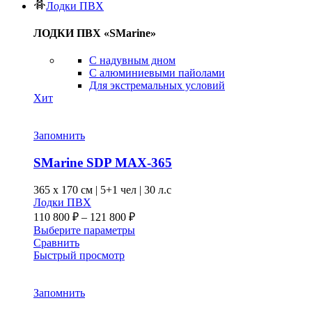
Лодки ПВХ
ЛОДКИ ПВХ «SMarine»
C надувным дном
C алюминиевыми пайолами
Для экстремальных условий
Хит
Запомнить
SMarine SDP MAX-365
365 x
170 см
|
5+1 чел
|
30 л.с
Лодки ПВХ
Диапазон
110 800
₽
–
121 800
₽
цен:
Этот
Выберите параметры
110 800 ₽
товар
Сравнить
–
имеет
Быстрый просмотр
несколько
121 800 ₽
вариаций.
Опции
Запомнить
можно