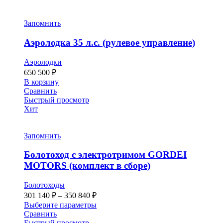
Запомнить
Аэролодка 35 л.с. (рулевое управление)
Аэролодки
650 500
₽
В корзину
Сравнить
Быстрый просмотр
Хит
Запомнить
Болотоход с электротримом GORDEI
MOTORS (комплект в сборе)
Болотоходы
Диапазон
301 140
₽
–
350 840
₽
цен:
Этот
Выберите параметры
301 140 ₽
товар
Сравнить
–
имеет
Быстрый просмотр