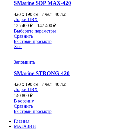
выбрать
SMarine SDP MAX-420
на
странице
420 x
190 см
|
7 чел
|
40 л.с
товара.
Лодки ПВХ
Диапазон
125 400
₽
–
147 400
₽
цен:
Этот
Выберите параметры
125 400 ₽
товар
Сравнить
–
имеет
Быстрый просмотр
несколько
Хит
147 400 ₽
вариаций.
Опции
можно
Запомнить
выбрать
на
SMarine STRONG-420
странице
товара.
420 x
190 см
|
7 чел
|
40 л.с
Лодки ПВХ
140 800
₽
В корзину
Сравнить
Быстрый просмотр
Главная
МАГАЗИН