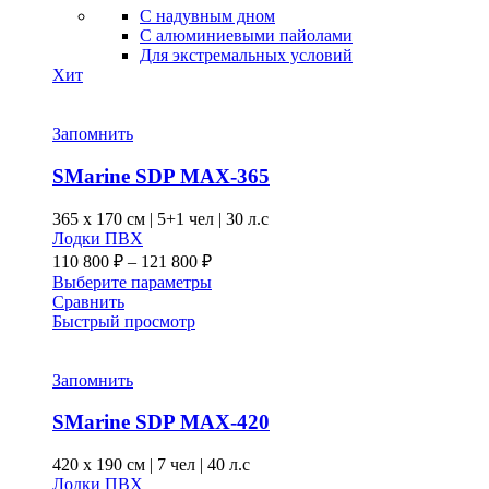
C надувным дном
C алюминиевыми пайолами
Для экстремальных условий
Хит
Запомнить
SMarine SDP MAX-365
365 x
170 см
|
5+1 чел
|
30 л.с
Лодки ПВХ
Диапазон
110 800
₽
–
121 800
₽
цен:
Этот
Выберите параметры
110 800 ₽
товар
Сравнить
–
имеет
Быстрый просмотр
несколько
121 800 ₽
вариаций.
Опции
Запомнить
можно
выбрать
SMarine SDP MAX-420
на
странице
420 x
190 см
|
7 чел
|
40 л.с
товара.
Лодки ПВХ