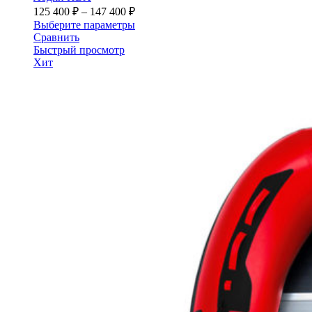
Диапазон
125 400
₽
–
147 400
₽
цен:
Этот
Выберите параметры
125 400 ₽
товар
Сравнить
–
имеет
Быстрый просмотр
несколько
Хит
147 400 ₽
вариаций.
Опции
можно
выбрать
на
странице
товара.