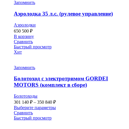
Запомнить
Аэролодка 35 л.с. (рулевое управление)
Аэролодки
650 500
₽
В корзину
Сравнить
Быстрый просмотр
Хит
Запомнить
Болотоход с электротримом GORDEI
MOTORS (комплект в сборе)
Болотоходы
Диапазон
301 140
₽
–
350 840
₽
цен:
Этот
Выберите параметры
301 140 ₽
товар
Сравнить
–
имеет
Быстрый просмотр
несколько
350 840 ₽
вариаций.