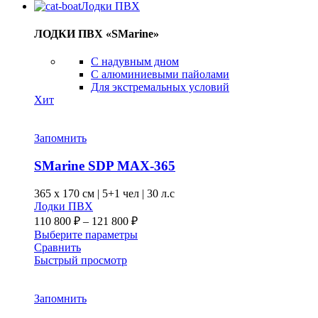
Лодки ПВХ
ЛОДКИ ПВХ «SMarine»
C надувным дном
C алюминиевыми пайолами
Для экстремальных условий
Хит
Запомнить
SMarine SDP MAX-365
365 x
170 см
|
5+1 чел
|
30 л.с
Лодки ПВХ
Диапазон
110 800
₽
–
121 800
₽
цен:
Этот
Выберите параметры
110 800 ₽
товар
Сравнить
–
имеет
Быстрый просмотр
несколько
121 800 ₽
вариаций.
Опции
Запомнить
можно