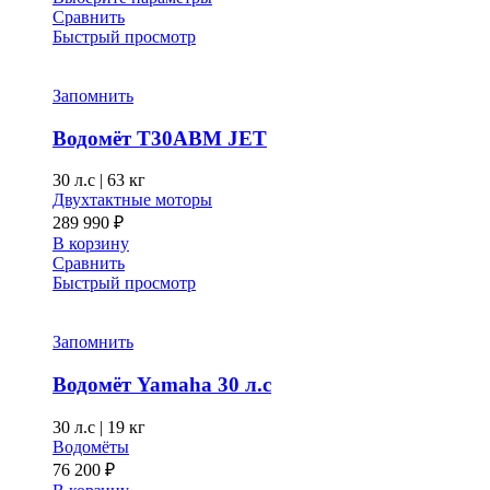
301 140 ₽
товар
Сравнить
–
имеет
Быстрый просмотр
несколько
350 840 ₽
вариаций.
Опции
Запомнить
можно
выбрать
Водомёт T30ABM JET
на
странице
30 л.с
|
63 кг
товара.
Двухтактные моторы
289 990
₽
В корзину
Сравнить
Быстрый просмотр
Запомнить
Водомёт Yamaha 30 л.с
30 л.с
|
19 кг
Водомёты
76 200
₽