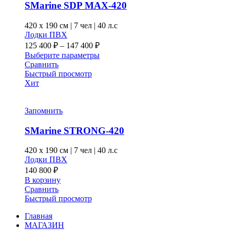
выбрать
SMarine SDP MAX-420
на
странице
420 x
190 см
|
7 чел
|
40 л.с
товара.
Лодки ПВХ
Диапазон
125 400
₽
–
147 400
₽
цен:
Этот
Выберите параметры
125 400 ₽
товар
Сравнить
–
имеет
Быстрый просмотр
несколько
Хит
147 400 ₽
вариаций.
Опции
можно
Запомнить
выбрать
на
SMarine STRONG-420
странице
товара.
420 x
190 см
|
7 чел
|
40 л.с
Лодки ПВХ
140 800
₽
В корзину
Сравнить
Быстрый просмотр
Главная
МАГАЗИН