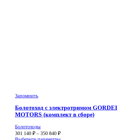
Запомнить
Болотоход с электротримом GORDEI
MOTORS (комплект в сборе)
Болотоходы
Диапазон
301 140
₽
–
350 840
₽
цен:
Этот
Выберите параметры