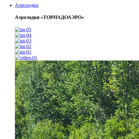
Аэролодки
Аэролодки «ТОРНАДОАЭРО»