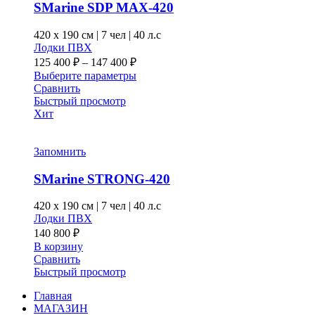
выбрать
SMarine SDP MAX-420
на
странице
420 x
190 см
|
7 чел
|
40 л.с
товара.
Лодки ПВХ
Диапазон
125 400
₽
–
147 400
₽
цен:
Этот
Выберите параметры
125 400 ₽
товар
Сравнить
–
имеет
Быстрый просмотр
несколько
Хит
147 400 ₽
вариаций.
Опции
можно
Запомнить
выбрать
на
SMarine STRONG-420
странице
товара.
420 x
190 см
|
7 чел
|
40 л.с
Лодки ПВХ
140 800
₽
В корзину
Сравнить
Быстрый просмотр
Главная
МАГАЗИН