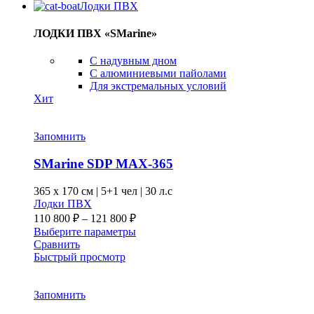
Лодки ПВХ
ЛОДКИ ПВХ «SMarine»
C надувным дном
C алюминиевыми пайолами
Для экстремальных условий
Хит
Запомнить
SMarine SDP MAX-365
365 x
170 см
|
5+1 чел
|
30 л.с
Лодки ПВХ
Диапазон
110 800
₽
–
121 800
₽
цен:
Этот
Выберите параметры
110 800 ₽
товар
Сравнить
–
имеет
Быстрый просмотр
несколько
121 800 ₽
вариаций.
Опции
Запомнить
можно