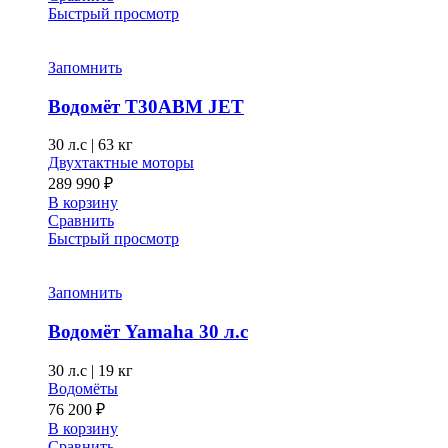
–
имеет
Быстрый просмотр
несколько
350 840 ₽
вариаций.
Опции
Запомнить
можно
выбрать
Водомёт T30ABM JET
на
странице
30 л.с
|
63 кг
товара.
Двухтактные моторы
289 990
₽
В корзину
Сравнить
Быстрый просмотр
Запомнить
Водомёт Yamaha 30 л.с
30 л.с
|
19 кг
Водомёты
76 200
₽
В корзину
Сравнить