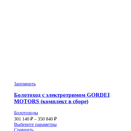
Запомнить
Болотоход с электротримом GORDEI
MOTORS (комплект в сборе)
Болотоходы
Диапазон
301 140
₽
–
350 840
₽
цен:
Этот
Выберите параметры
301 140 ₽
товар
Сравнить